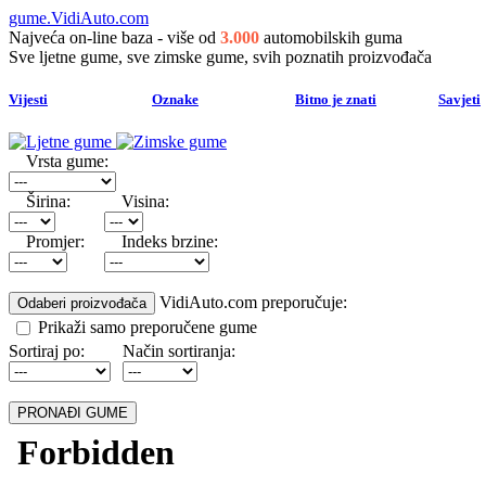
gume.VidiAuto.com
Najveća on-line baza - više od
3.000
automobilskih guma
Sve ljetne gume, sve zimske gume, svih poznatih proizvođača
Vijesti
Oznake
Bitno je znati
Savjeti
Vrsta gume:
Širina:
Visina:
Promjer:
Indeks brzine:
VidiAuto.com preporučuje:
Prikaži samo preporučene gume
Sortiraj po:
Način sortiranja: