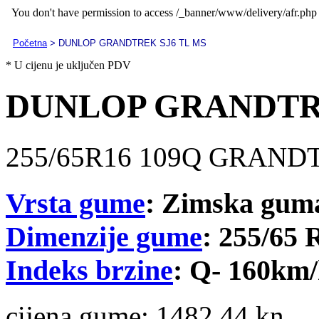
Početna
> DUNLOP GRANDTREK SJ6 TL MS
* U cijenu je uključen PDV
DUNLOP GRANDTRE
255/65R16 109Q GRAND
Vrsta gume
: Zimska gum
Dimenzije gume
: 255/65 
Indeks brzine
: Q- 160km
cijena gume:
1482.44 kn