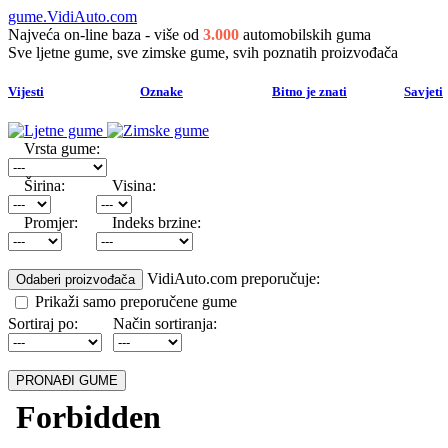
gume.VidiAuto.com
Najveća on-line baza - više od
3.000
automobilskih guma
Sve ljetne gume, sve zimske gume, svih poznatih proizvođača
Vijesti
Oznake
Bitno je znati
Savjeti
Vrsta gume:
Širina:
Visina:
Promjer:
Indeks brzine:
VidiAuto.com preporučuje:
Prikaži samo preporučene gume
Sortiraj po:
Način sortiranja: