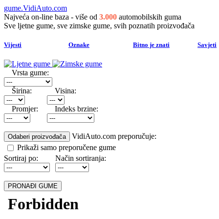
gume.VidiAuto.com
Najveća on-line baza - više od
3.000
automobilskih guma
Sve ljetne gume, sve zimske gume, svih poznatih proizvođača
Vijesti
Oznake
Bitno je znati
Savjeti
Vrsta gume:
Širina:
Visina:
Promjer:
Indeks brzine:
VidiAuto.com preporučuje:
Prikaži samo preporučene gume
Sortiraj po:
Način sortiranja: