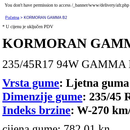
Početna
> KORMORAN GAMMA B2
* U cijenu je uključen PDV
KORMORAN GAMM
235/45R17 94W GAMMA 
Vrsta gume
: Ljetna guma
Dimenzije gume
: 235/45 
Indeks brzine
: W-270 km
cijena gume:
782.01 kn