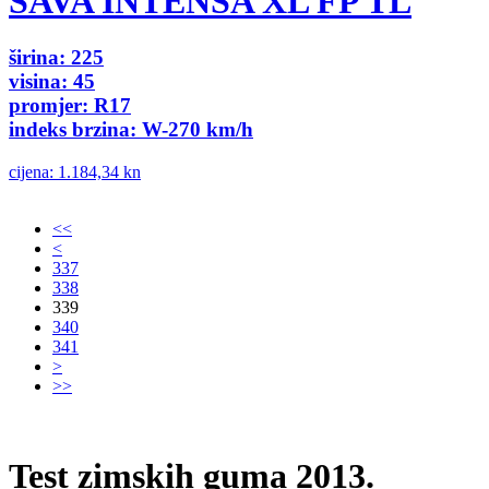
SAVA INTENSA XL FP TL
širina: 225
visina: 45
promjer: R17
indeks brzina: W-270 km/h
cijena:
1.184,34 kn
<<
<
337
338
339
340
341
>
>>
Test zimskih guma 2013.