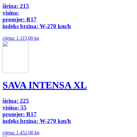
širina: 215
visina:
promjer: R17
indeks brzina: W-270 km/h
cijena:
1.115,00 kn
SAVA INTENSA XL
širina: 225
visina: 55
promjer: R17
indeks brzina: W-270 km/h
cijena:
1.452,00 kn