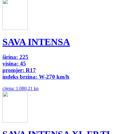
SAVA INTENSA
širina: 225
visina: 45
promjer: R17
indeks brzina: W-270 km/h
cijena:
1.080,21 kn