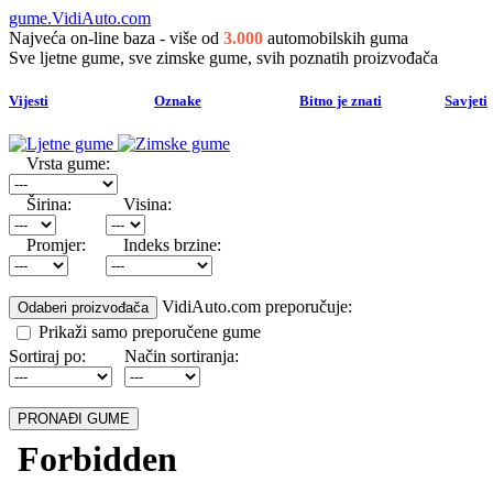
gume.VidiAuto.com
Najveća on-line baza - više od
3.000
automobilskih guma
Sve ljetne gume, sve zimske gume, svih poznatih proizvođača
Vijesti
Oznake
Bitno je znati
Savjeti
Vrsta gume:
Širina:
Visina:
Promjer:
Indeks brzine:
VidiAuto.com preporučuje:
Prikaži samo preporučene gume
Sortiraj po:
Način sortiranja: