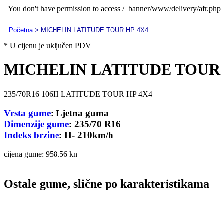
Početna
> MICHELIN LATITUDE TOUR HP 4X4
* U cijenu je uključen PDV
MICHELIN LATITUDE TOUR 
235/70R16 106H LATITUDE TOUR HP 4X4
Vrsta gume
: Ljetna guma
Dimenzije gume
: 235/70 R16
Indeks brzine
: H- 210km/h
cijena gume:
958.56 kn
Ostale gume, slične po karakteristikama