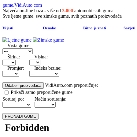
gume.VidiAuto.com
Najveća on-line baza - više od
3.000
automobilskih guma
Sve ljetne gume, sve zimske gume, svih poznatih proizvođača
Vijesti
Oznake
Bitno je znati
Savjeti
Vrsta gume:
Širina:
Visina:
Promjer:
Indeks brzine:
VidiAuto.com preporučuje:
Prikaži samo preporučene gume
Sortiraj po:
Način sortiranja: