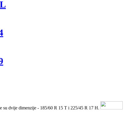
L
4
9
e su dvije dimenzije - 185/60 R 15 T i 225/45 R 17 H.