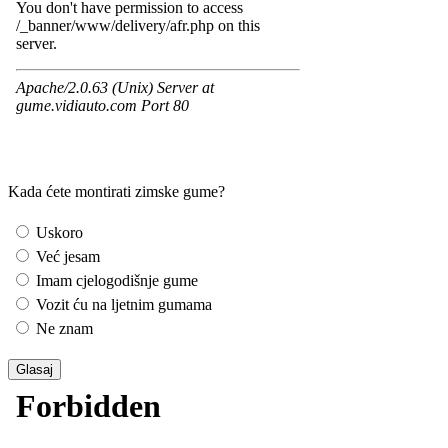
Kada ćete montirati zimske gume?
Uskoro
Već jesam
Imam cjelogodišnje gume
Vozit ću na ljetnim gumama
Ne znam