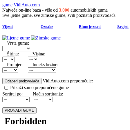
gume.VidiAuto.com
Najveća on-line baza - više od
3.000
automobilskih guma
Sve ljetne gume, sve zimske gume, svih poznatih proizvođača
Vijesti
Oznake
Bitno je znati
Savjeti
Vrsta gume:
Širina:
Visina:
Promjer:
Indeks brzine:
VidiAuto.com preporučuje:
Prikaži samo preporučene gume
Sortiraj po:
Način sortiranja: