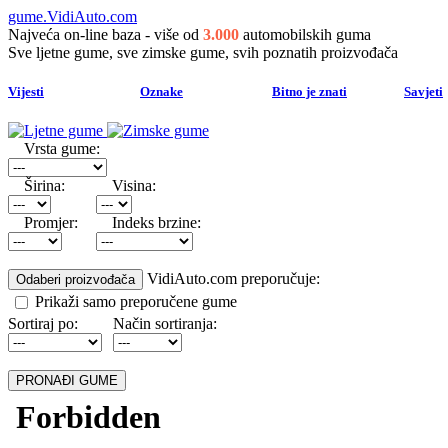
gume.VidiAuto.com
Najveća on-line baza - više od
3.000
automobilskih guma
Sve ljetne gume, sve zimske gume, svih poznatih proizvođača
Vijesti
Oznake
Bitno je znati
Savjeti
Vrsta gume:
Širina:
Visina:
Promjer:
Indeks brzine:
VidiAuto.com preporučuje:
Prikaži samo preporučene gume
Sortiraj po:
Način sortiranja: