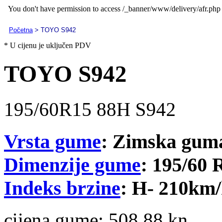
Početna
> TOYO S942
* U cijenu je uključen PDV
TOYO S942
195/60R15 88H S942
Vrsta gume
: Zimska gum
Dimenzije gume
: 195/60 
Indeks brzine
: H- 210km
cijena gume:
508.88 kn